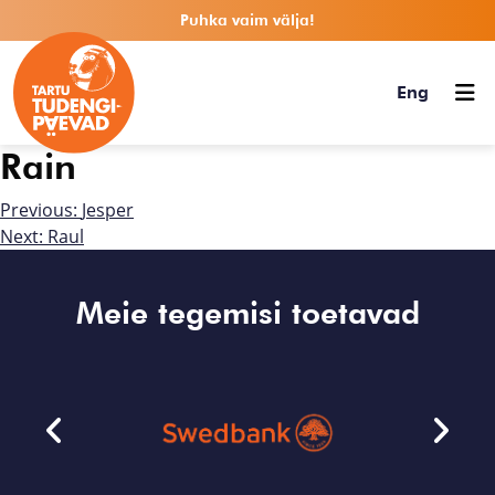
Puhka vaim välja!
Eng
Rain
Previous:
Jesper
Next:
Raul
Meie tegemisi toetavad