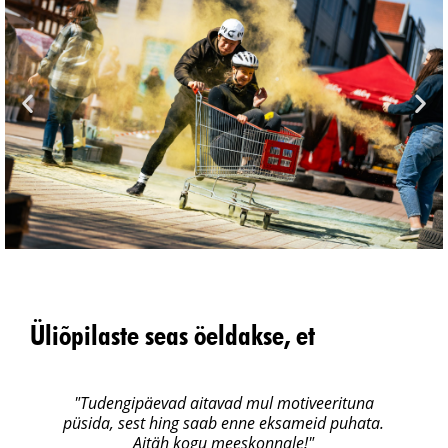
Üliõpilaste seas öeldakse, et
"Tudengipäevad aitavad mul motiveerituna
püsida, sest hing saab enne eksameid puhata.
Aitäh kogu meeskonnale!"