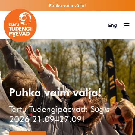
Puhka vaim välja!
Eng
Puhka vaim välja!
Tartu Tudengipäevad: Sügis
2026 21.09–27.09!