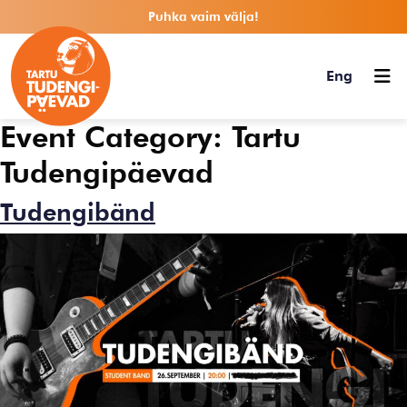
Puhka vaim välja!
Eng
Event Category:
Tartu
Tudengipäevad
Tudengibänd