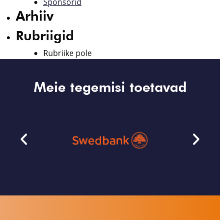
Sponsorid
Arhiiv
Rubriigid
Rubriike pole
Meie tegemisi toetavad